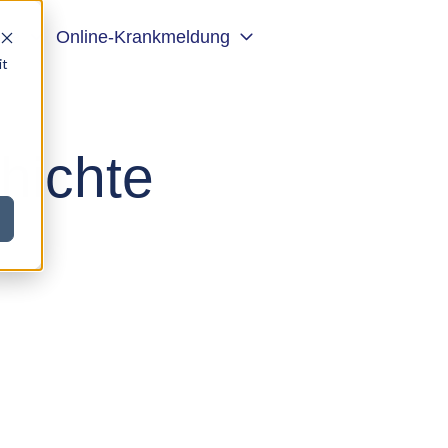
kte
Online-Krankmeldung
it
hichte