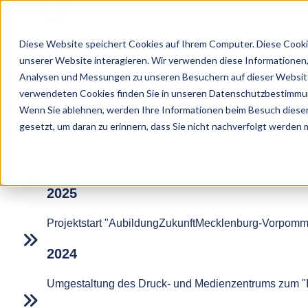
Startseite
Un
Diese Website speichert Cookies auf Ihrem Computer. Diese Cooki
S
unserer Website interagieren. Wir verwenden diese Informationen
Analysen und Messungen zu unseren Besuchern auf dieser Website
t
verwendeten Cookies finden Sie in unseren Datenschutzbestimmu
a
Timel
Wenn Sie ablehnen, werden Ihre Informationen beim Besuch dieser 
r
gesetzt, um daran zu erinnern, dass Sie nicht nachverfolgt werden
t
s
e
i
2025
t
Projektstart "AubildungZukunftMecklenburg-Vorpomme
e
2024
Umgestaltung des Druck- und Medienzentrums zum "I